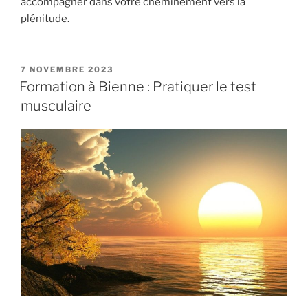
accompagner dans votre cheminement vers la
plénitude.
PUBLIÉ
7 NOVEMBRE 2023
LE
Formation à Bienne : Pratiquer le test
musculaire