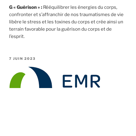
G « Guérison » :
Rééquilibrer les énergies du corps,
confronter et s’affranchir de nos traumatismes de vie
libère le stress et les toxines du corps et crée ainsi un
terrain favorable pour la guérison du corps et de
l’esprit.
PUBLIÉ
7 JUIN 2023
LE
Depuis mai 2023 mon travail est reconnu par le label
qualité RME. Ainsi mes prestations sont remboursées